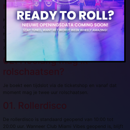
rollerdisco
Kinderen tot en met 12 jaar moeten begeleid worden
door een volwassene van minimaal 18 jaar oud, met een
maximum van vier kinderen per begeleider. Tieners van
13 tot 18 jaar mogen zonder toezicht rolschaatsen, mits
zij zich verantwoordelijk gedragen.
02. Hoelang mag ik
rolschaatsen?
Je boekt een tijdslot via de ticketshop en vanaf dat
moment mag je twee uur rolschaatsen.
01. Rollerdisco
De rollerdisco is standaard geopend van 10:00 tot
20:00 uur. Wanneer Club Miami Vibes geopend is, blijft