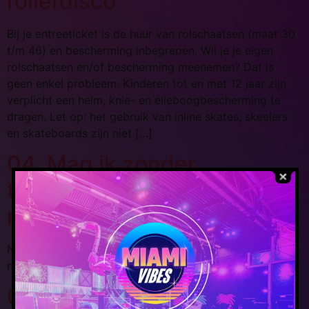
rollerdisco
Bij je entreeticket is de huur van rolschaatsen (maat 30
t/m 46) en bescherming inbegrepen. Wil je je eigen
rolschaatsen en/of bescherming meenemen? Dat is
geen enkel probleem. Kinderen tot en met 12 jaar zijn
verplicht een helm, knie- en elleboogbescherming te
dragen. Let op: het gebruik van inline skates, skeelers
en skateboards zijn niet […]
04. Mag ik zonder
toegangsticket en/of
rolschaatsen de baan op?
Nee, je mag niet de baan op zonder geldig ticket of
rolschaatsen. Dit geldt ook voor begeleiders.
03. Begeleiding kinderen