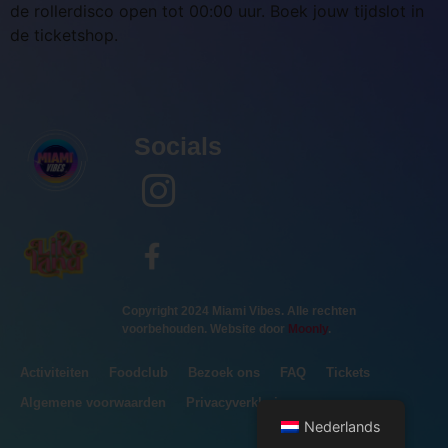
de rollerdisco open tot 00:00 uur. Boek jouw tijdslot in
de ticketshop.
Socials
Copyright 2024 Miami Vibes. Alle rechten
voorbehouden. Website door
Moonly
.
Activiteiten
Foodclub
Bezoek ons
FAQ
Tickets
Algemene voorwaarden
Privacyverklaring
Nederlands