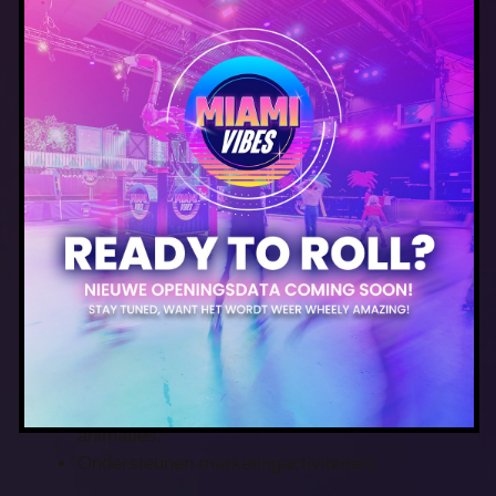
Jij doet als Multimedia
designer:
Maken van al onze online en offline
communicatie-uitingen voor al onze labels;
Ontwikkelen van het artwork voor bestaande
en nieuwe concepten, zoals
programmaboekjes, flyers, posters, social
media posts, mailings, etc.;
Design van onderdelen voor decors/podia;
Meedenken & bewaken van doorvoering
conceptualiseren van onze evenementen in
grafische uitingen;
Meedenken, ontwikkelen en editen van korte
video’s, motion graphics en (2d en/of 3d)
animaties;
Ondersteunen marketingactiviteiten;