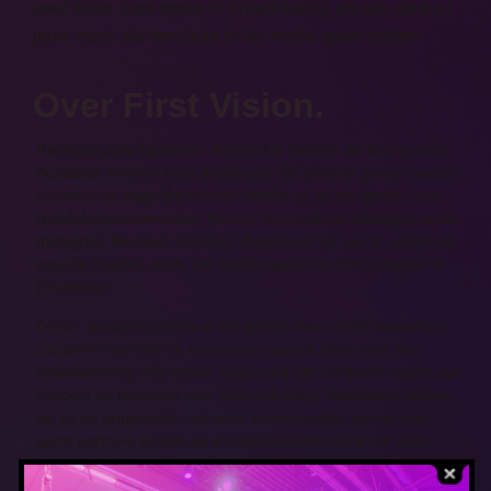
veel meer concepten in ontwikkeling die we dankzij
jouw inzet als een huis in de markt gaan zetten.
Over First Vision.
Recreatiepark Aquabest, Beachclub Sunrise en Eventcentre
Aquabest vormen onze thuisbasis. Op deze te gekke locaties
broeden we dagelijks al onze ideeën uit op het gebied van
(publieks)evenementen, horeca en creatieve uitstapjes zoals
Instagram Museum Likeland. Daarnaast zijn we te vinden op
externe locaties zoals het Stadhuisplein en het Lichtplein in
Eindhoven.
Decor, showelementen en de goede sfeer onder bezoekers
zorgen ervoor dat elk evenement garant staat voor een
totaalbeleving. Wij nemen nagenoeg het complete traject van
concept tot realisatie voor onze rekening. Daarnaast werken
we bij de organisatie van onze evenementen samen met
vaste partners binnen de evenementenbranche die onze
bevlogenheid en visie ondersteunen.