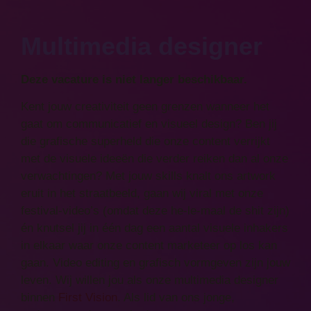
Multimedia designer
Deze vacature is niet langer beschikbaar.
Kent jouw creativiteit geen grenzen wanneer het
gaat om communicatief en visueel design? Ben jij
die grafische superheld die onze content verrijkt
met de visuele ideeën die verder reiken dan al onze
verwachtingen? Met jouw skills knalt ons artwork
eruit in het straatbeeld, gaan wij viral met onze
festival-video’s (omdat deze he-le-maal de shit zijn)
én knutsel jij in één dag een aantal visuele inhakers
in elkaar waar onze content marketeer op los kan
gaan. Video editing en grafisch vormgeven zijn jouw
leven. Wij willen jou als onze multimedia designer
binnen
First Vision
. Als lid van ons jonge,