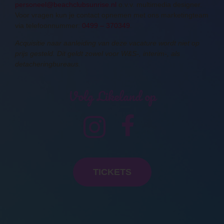
personeel@beachclubsunrise.nl
o.v.v. multimedia designer.
Voor vragen kun je contact opnemen met ons marketingteam
via telefoonnummer:
0499 – 370349
.
Acquisitie naar aanleiding van deze vacature wordt niet op
prijs gesteld.
Dit geldt zowel voor W&S-, interim-, als
detacheringbureaus.
Volg Likeland op
TICKETS