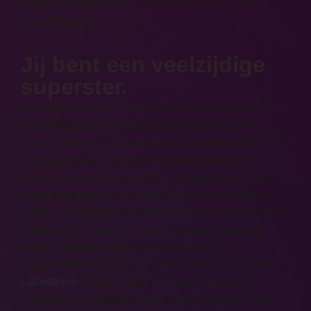
ondernemende team in de event-, horeca- en
festivalbusiness.
Jij bent een veelzijdige
superster.
Dit doe je natuurlijk niet alleen. Samen met het
marketingteam zijn jullie de Avengers van First
Vision. Jullie versterken elkaars superkrachten om
onze bezoekers het komende festivalseizoen
helemaal gek te maken. Wij brengen jou de meest
veelzijdige baan in de regio Eindhoven, waarin je
werkt voor de grootste festivals van het zuiden van
Nederland. Je kent ons o.a. ons meest recente
project Instagram museum Likeland. Ook
organiseren wij al jaren succesvolle festivals als
Lakedance
, Winter Park Festival, Levenslied
Eindhoven en Royal Dutch. Daarnaast zijn er nog